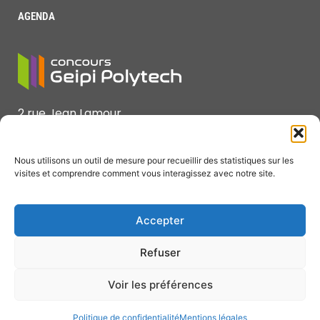
AGENDA
2 rue Jean Lamour
F-54519 Vandœuvre lès Nancy Cedex
Nous utilisons un outil de mesure pour recueillir des statistiques sur les
Tél : +33 (0)3 72 74 68 36 ou 37
visites et comprendre comment vous interagissez avec notre site.
Courriel : concours@geipi-polytech.org
Accepter
Refuser
Presse
Intranet
Mentions légales
Gérer mon
consentement
Voir les préférences
Politique de confidentialité
Politique de confidentialité
Mentions légales