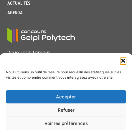
ACTUALITÉS
AGENDA
2 rue Jean Lamour
F-54519 Vandœuvre lès Nancy Cedex
Nous utilisons un outil de mesure pour recueillir des statistiques sur les
Tél : +33 (0)3 72 74 68 36 ou 37
visites et comprendre comment vous interagissez avec notre site.
Courriel : concours@geipi-polytech.org
Accepter
Refuser
Presse
Intranet
Mentions légales
Gérer mon
consentement
Voir les préférences
Politique de confidentialité