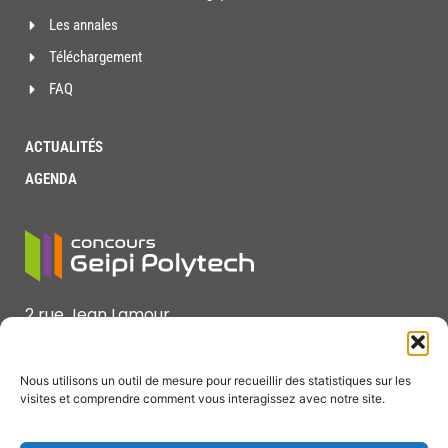
Les annales
Téléchargement
FAQ
ACTUALITÉS
AGENDA
2 rue Jean Lamour
F-54519 Vandœuvre lès Nancy Cedex
Nous utilisons un outil de mesure pour recueillir des statistiques sur les
Tél : +33 (0)3 72 74 68 36 ou 37
visites et comprendre comment vous interagissez avec notre site.
Courriel : concours@geipi-polytech.org