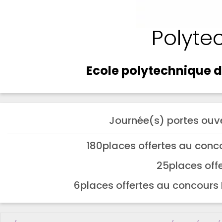
Polytec
Ecole polytechnique de 
Journée(s) portes ouve
180
places offertes au conc
25
places offe
6
places offertes au concours