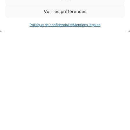
Voir les préférences
Politique de confidentialité
Mentions légales
Recevez l’actualité du Concours et des écoles par
email, inscrivez-vous à la newsletter
Je m'inscris